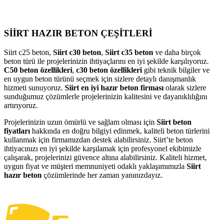
SİİRT HAZIR BETON ÇEŞİTLERİ
Siirt c25 beton,
Siirt c30 beton
,
Siirt c35 beton
ve daha birçok
beton türü ile projelerinizin ihtiyaçlarını en iyi şekilde karşılıyoruz.
C50 beton özellikleri
,
c30 beton özellikleri
gibi teknik bilgiler ve
en uygun beton türünü seçmek için sizlere detaylı danışmanlık
hizmeti sunuyoruz.
Siirt en iyi hazır beton firması
olarak sizlere
sunduğumuz çözümlerle projelerinizin kalitesini ve dayanıklılığını
artırıyoruz.
Projelerinizin uzun ömürlü ve sağlam olması için
Siirt beton
fiyatları
hakkında en doğru bilgiyi edinmek, kaliteli beton türlerini
kullanmak için firmamızdan destek alabilirsiniz. Siirt’te beton
ihtiyacınızı en iyi şekilde karşılamak için profesyonel ekibimizle
çalışarak, projelerinizi güvence altına alabilirsiniz. Kaliteli hizmet,
uygun fiyat ve müşteri memnuniyeti odaklı yaklaşımımızla
Siirt
hazır beton
çözümlerinde her zaman yanınızdayız.