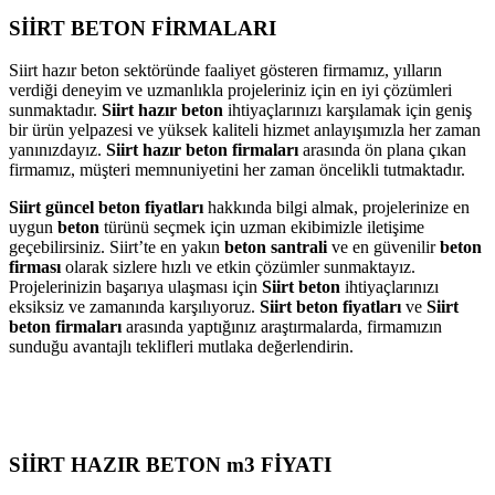
SİİRT BETON FİRMALARI
Siirt hazır beton sektöründe faaliyet gösteren firmamız, yılların
verdiği deneyim ve uzmanlıkla projeleriniz için en iyi çözümleri
sunmaktadır.
Siirt hazır beton
ihtiyaçlarınızı karşılamak için geniş
bir ürün yelpazesi ve yüksek kaliteli hizmet anlayışımızla her zaman
yanınızdayız.
Siirt hazır beton firmaları
arasında ön plana çıkan
firmamız, müşteri memnuniyetini her zaman öncelikli tutmaktadır.
Siirt güncel beton fiyatları
hakkında bilgi almak, projelerinize en
uygun
beton
türünü seçmek için uzman ekibimizle iletişime
geçebilirsiniz. Siirt’te en yakın
beton santrali
ve en güvenilir
beton
firması
olarak sizlere hızlı ve etkin çözümler sunmaktayız.
Projelerinizin başarıya ulaşması için
Siirt beton
ihtiyaçlarınızı
eksiksiz ve zamanında karşılıyoruz.
Siirt beton fiyatları
ve
Siirt
beton firmaları
arasında yaptığınız araştırmalarda, firmamızın
sunduğu avantajlı teklifleri mutlaka değerlendirin.
SİİRT HAZIR BETON m3 FİYATI