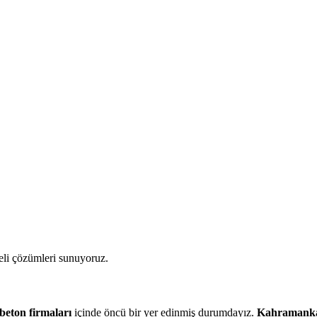
teli çözümleri sunuyoruz.
eton firmaları
içinde öncü bir yer edinmiş durumdayız.
Kahramankaz