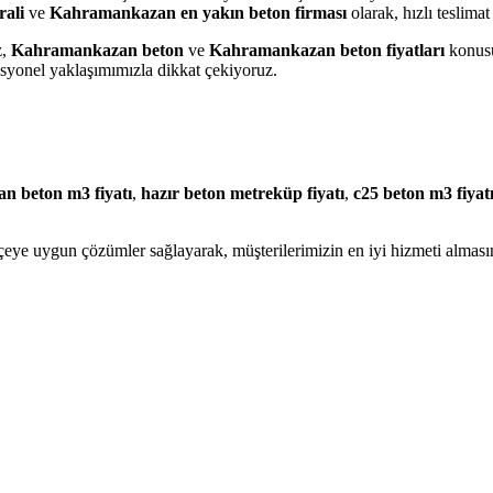
ali
ve
Kahramankazan en yakın beton firması
olarak, hızlı teslima
z,
Kahramankazan beton
ve
Kahramankazan beton fiyatları
konusu
esyonel yaklaşımımızla dikkat çekiyoruz.
 beton m3 fiyatı
,
hazır beton metreküp fiyatı
,
c25 beton m3 fiyat
çeye uygun çözümler sağlayarak, müşterilerimizin en iyi hizmeti alması