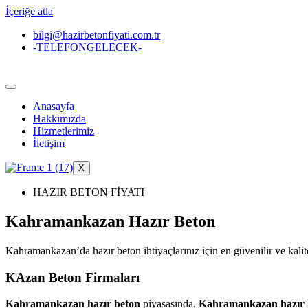
İçeriğe atla
bilgi@hazirbetonfiyati.com.tr
-TELEFONGELECEK-
Anasayfa
Hakkımızda
Hizmetlerimiz
İletişim
X
HAZIR BETON FİYATI
Kahramankazan Hazır Beton
Kahramankazan’da hazır beton ihtiyaçlarınız için en güvenilir ve kali
KAzan Beton Firmaları
Kahramankazan hazır beton
piyasasında,
Kahramankazan hazır b