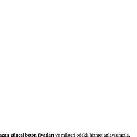
an güncel beton fiyatları
ve müşteri odaklı hizmet anlayışımızla,