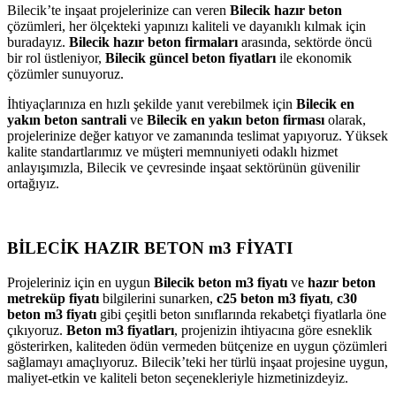
Bilecik’te inşaat projelerinize can veren
Bilecik hazır beton
çözümleri, her ölçekteki yapınızı kaliteli ve dayanıklı kılmak için
buradayız.
Bilecik hazır beton firmaları
arasında, sektörde öncü
bir rol üstleniyor,
Bilecik güncel beton fiyatları
ile ekonomik
çözümler sunuyoruz.
İhtiyaçlarınıza en hızlı şekilde yanıt verebilmek için
Bilecik en
yakın beton santrali
ve
Bilecik en yakın beton firması
olarak,
projelerinize değer katıyor ve zamanında teslimat yapıyoruz. Yüksek
kalite standartlarımız ve müşteri memnuniyeti odaklı hizmet
anlayışımızla, Bilecik ve çevresinde inşaat sektörünün güvenilir
ortağıyız.
BİLECİK HAZIR BETON m3 FİYATI
Projeleriniz için en uygun
Bilecik beton m3 fiyatı
ve
hazır beton
metreküp fiyatı
bilgilerini sunarken,
c25 beton m3 fiyatı
,
c30
beton m3 fiyatı
gibi çeşitli beton sınıflarında rekabetçi fiyatlarla öne
çıkıyoruz.
Beton m3 fiyatları
, projenizin ihtiyacına göre esneklik
gösterirken, kaliteden ödün vermeden bütçenize en uygun çözümleri
sağlamayı amaçlıyoruz. Bilecik’teki her türlü inşaat projesine uygun,
maliyet-etkin ve kaliteli beton seçenekleriyle hizmetinizdeyiz.